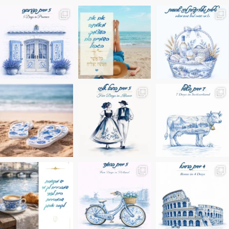
מים הם הגבול 💙🩵
ונופים בחבל אלזס צרפת
ה בחופשה שבו הכל נהיה פשוט יותר. החול, הי
Instagram post 17994326828955248
Instagram post 18