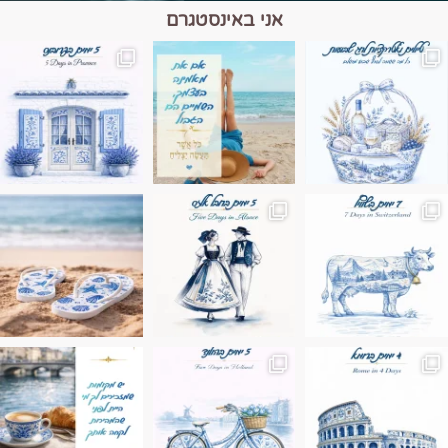
אני באינסטגרם
מים הם הגבול 💙🩵
ונופים בחבל אלזס צרפת
ה בחופשה שבו הכל נהיה פשוט יותר. החול, הי
Instagram post 17994326828955248
Instagram post 18