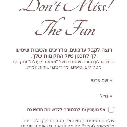
!Don't Miss
The Fun