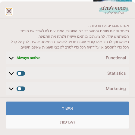
לקרוא בבלוג שלי
אנחנו מכבדים את פרטיותך.
ייעדים מומלצים
באתר זה אנו עושים שימוש בקובצי העוגיות, המסייעים לנו לשפר את חוויית
המשתמש שלך, להציע תוכן מותאם אישית ולנתח את התנועה.
מדריכים ועזרים
באפשרותך לבחור אילו קובצי עוגיות תרצה לאפשר בהתאמה אישית. לחץ על קבל
הכל כדי להסכים או על דחיה הכל כדי לסרב לקובצי העוגיות שאינם חיוניים.
סוגי טיולים
Functional
Always active
צרו קשר (לא בשבת)
Statistics
לשליחת הודעת וואטסאפ
veyatsati.laolam@gmail.com
Marketing
הצהרת נגישות
אישור
מדיניות פרטיות // תנאי שימוש באתר
העדפות
זכויות היוצרים באתר על כל התכנים שמורים ליעל כהן