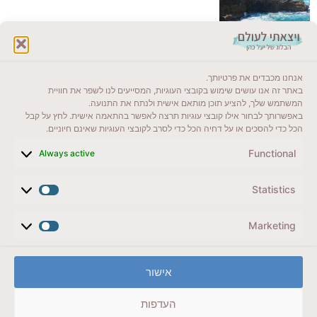
לקרוא בבלוג שלי
אנחנו מכבדים את פרטיותך.
ייעדים מומלצים
באתר זה אנו עושים שימוש בקובצי העוגיות, המסייעים לנו לשפר את חוויית
המשתמש שלך, להציע תוכן מותאם אישית ולנתח את התנועה.
מדריכים ועזרים
באפשרותך לבחור אילו קובצי עוגיות תרצה לאפשר בהתאמה אישית. לחץ על קבל
הכל כדי להסכים או על דחיה הכל כדי לסרב לקובצי העוגיות שאינם חיוניים.
סוגי טיולים
Functional
Always active
צרו קשר (לא בשבת)
Statistics
לשליחת הודעת וואטסאפ
veyatsati.laolam@gmail.com
Marketing
הצהרת נגישות
אישור
מדיניות פרטיות // תנאי שימוש באתר
העדפות
זכויות היוצרים באתר על כל התכנים שמורים ליעל כהן