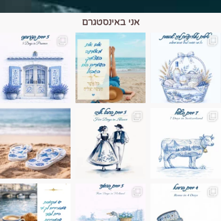
אני באינסטגרם
מים הם הגבול 💙🩵
ונופים בחבל אלזס צרפת
ה בחופשה שבו הכל נהיה פשוט יותר. החול, הי
Instagram post 17994326828955248
Instagram post 18