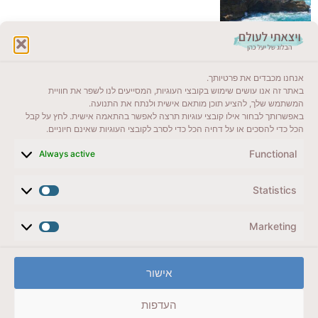
לקרוא בבלוג שלי
אנחנו מכבדים את פרטיותך.
ייעדים מומלצים
באתר זה אנו עושים שימוש בקובצי העוגיות, המסייעים לנו לשפר את חוויית
המשתמש שלך, להציע תוכן מותאם אישית ולנתח את התנועה.
מדריכים ועזרים
באפשרותך לבחור אילו קובצי עוגיות תרצה לאפשר בהתאמה אישית. לחץ על קבל
הכל כדי להסכים או על דחיה הכל כדי לסרב לקובצי העוגיות שאינם חיוניים.
סוגי טיולים
Functional
Always active
צרו קשר (לא בשבת)
Statistics
לשליחת הודעת וואטסאפ
veyatsati.laolam@gmail.com
Marketing
הצהרת נגישות
אישור
מדיניות פרטיות // תנאי שימוש באתר
העדפות
זכויות היוצרים באתר על כל התכנים שמורים ליעל כהן