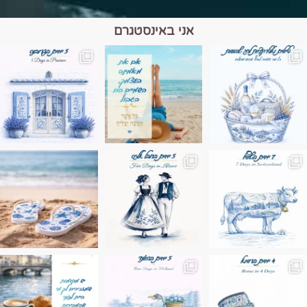
אני באינסטגרם
מים הם הגבול 💙🩵
ונופים בחבל אלזס צרפת
ה בחופשה שבו הכל נהיה פשוט יותר. החול, הי
Instagram post 17994326828955248
Instagram post 18