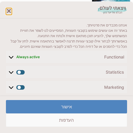
לקרוא בבלוג שלי
אנחנו מכבדים את פרטיותך.
ייעדים מומלצים
באתר זה אנו עושים שימוש בקובצי העוגיות, המסייעים לנו לשפר את חוויית
המשתמש שלך, להציע תוכן מותאם אישית ולנתח את התנועה.
מדריכים ועזרים
באפשרותך לבחור אילו קובצי עוגיות תרצה לאפשר בהתאמה אישית. לחץ על קבל
הכל כדי להסכים או על דחיה הכל כדי לסרב לקובצי העוגיות שאינם חיוניים.
סוגי טיולים
Functional
Always active
צרו קשר (לא בשבת)
Statistics
לשליחת הודעת וואטסאפ
veyatsati.laolam@gmail.com
Marketing
הצהרת נגישות
אישור
מדיניות פרטיות // תנאי שימוש באתר
העדפות
זכויות היוצרים באתר על כל התכנים שמורים ליעל כהן