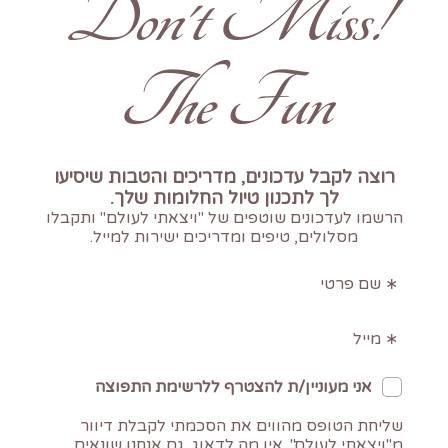
!Don't Miss
The Fun