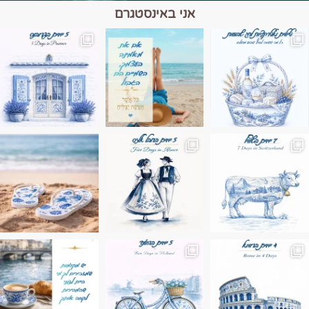
אני באינסטגרם
מים הם הגבול 💙🩵
ונופים בחבל אלזס צרפת
ה בחופשה שבו הכל נהיה פשוט יותר. החול, הי
Instagram post 17994326828955248
Instagram post 18