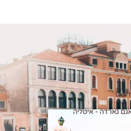
גם גארדה - איטליה