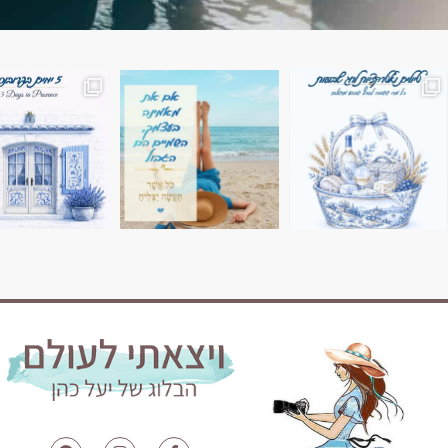
השמים הם הגבול 💙🩵
7 ימים בשוויץ, טיול של טבע, הרים וחוויות בלתי נשכח
טיול בין 