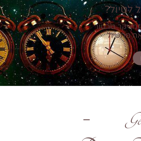
 לטיול?
זמן יקר טרטור
אה מהטיול
Ge