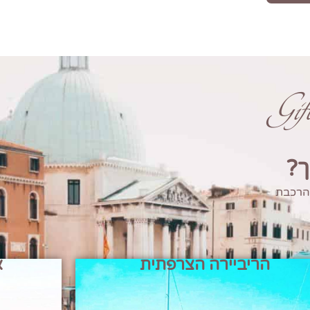
Gi
ך?
 הרכבת
הריביירה הצרפתית
א