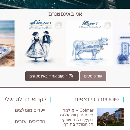
אני באינסטגרם
כפרים, יין ונופים בחבל אלזס צרפת
יש רגע כזה בחופשה שבו הכל נהיה פשוט יותר. החול, הי
יש ערים בעולם שמרגישות כמו מסע בזמ
עוד פוסטים
לעקוב אחרי באינסטגרם
פוסטים הכי נצפים
לקרוא בבלוג שלי
ייעדים מומלצים
Colmar – קולמר
בירת היין של אלזס
בקיץ, מלכת שווקי
מדריכים ועזרים
חג המולד בחורף