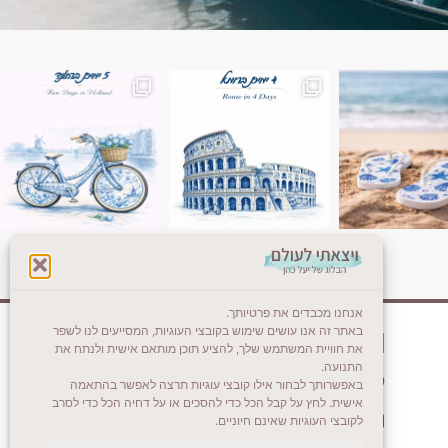
ן. רומא היא אחת
Instagram post 18087423191462101
אנחנו מכבדים את פרטיותך.
באתר זה אנו עושים שימוש בקובצי העוגיות, המסייעים לנו לשפר
צרו קשר (לא בשבת)
את חוויית המשתמש שלך, להציע תוכן מותאם אישית ולנתח את
התנועה.
לשליחת הודעת וואטסאפ
באפשרותך לבחור אילו קובצי עוגיות תרצה לאפשר בהתאמה
אישית. לחץ על קבל הכל כדי להסכים או על דחיה הכל כדי לסרב
veyatsati.laolam@gmail.com
לקובצי העוגיות שאינם חיוניים.