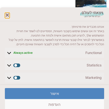
לקרוא בבלוג שלי
אנחנו מכבדים את פרטיותך.
ייעדים מומלצים
באתר זה אנו עושים שימוש בקובצי העוגיות, המסייעים לנו לשפר את חוויית
המשתמש שלך, להציע תוכן מותאם אישית ולנתח את התנועה.
מדריכים ועזרים
באפשרותך לבחור אילו קובצי עוגיות תרצה לאפשר בהתאמה אישית. לחץ על קבל
הכל כדי להסכים או על דחיה הכל כדי לסרב לקובצי העוגיות שאינם חיוניים.
סוגי טיולים
Functional
Always active
צרו קשר (לא בשבת)
Statistics
לשליחת הודעת וואטסאפ
veyatsati.laolam@gmail.com
Marketing
הצהרת נגישות
אישור
מדיניות פרטיות // תנאי שימוש באתר
העדפות
זכויות היוצרים באתר על כל התכנים שמורים ליעל כהן