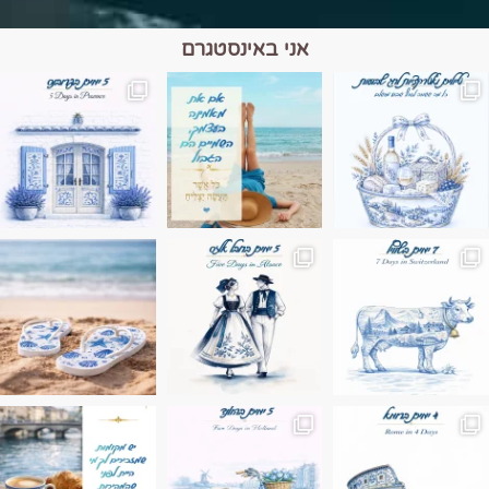
אני באינסטגרם
מים הם הגבול 💙🩵
ונופים בחבל אלזס צרפת
ה בחופשה שבו הכל נהיה פשוט יותר. החול, הי
Instagram post 17994326828955248
Instagram post 18