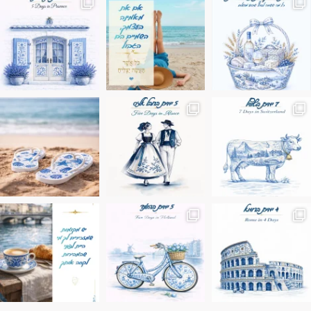
ונופים בחבל אלזס צרפת
ה בחופשה שבו הכל נהיה פשוט יותר. החול, הי
Instagram post 17994326828955248
Instagram post 18