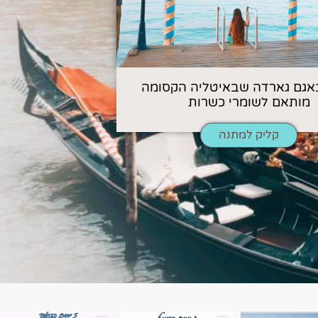
אגם גארדה שבאיטליה הקסומה
מותאם לשומרי כשרות
קליק למתנה
ן. רומא היא אחת
Instagram post 18087423191462101