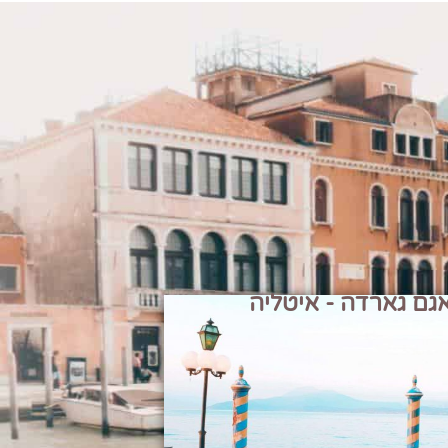
גם גארדה - איטליה