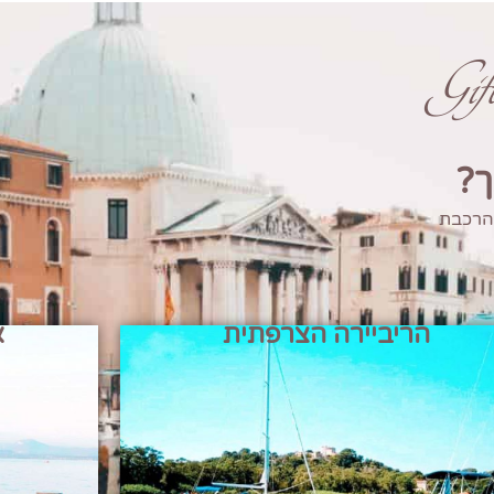
Gi
ך?
 הרכבת
הריביירה הצרפתית
א