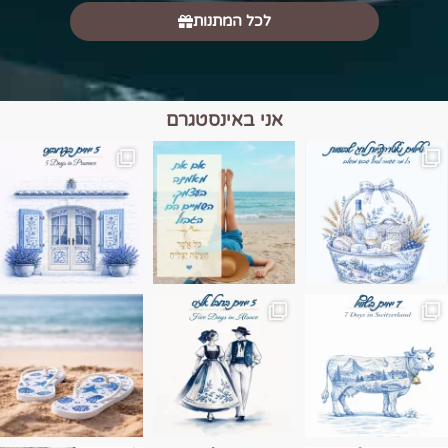
לכל המתנות
אני באינסטגרם
מים הם הגבול 💙🩵
ונופים בחבל אלזס צרפת
ה בחופשה שבו הכל נהיה פשוט יותר. החול, הי
Instagram post 17994326828955248
Instagram post 18