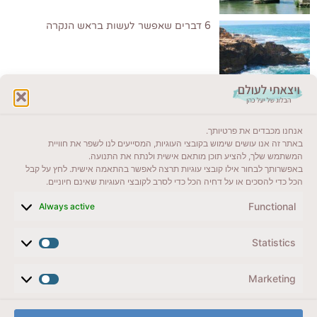
6 דברים שאפשר לעשות בראש הנקרה
לקרוא בבלוג שלי
אנחנו מכבדים את פרטיותך.
ייעדים מומלצים
באתר זה אנו עושים שימוש בקובצי העוגיות, המסייעים לנו לשפר את חוויית
המשתמש שלך, להציע תוכן מותאם אישית ולנתח את התנועה.
מדריכים ועזרים
באפשרותך לבחור אילו קובצי עוגיות תרצה לאפשר בהתאמה אישית. לחץ על קבל
הכל כדי להסכים או על דחיה הכל כדי לסרב לקובצי העוגיות שאינם חיוניים.
סוגי טיולים
Functional
Always active
צרו קשר (לא בשבת)
Statistics
לשליחת הודעת וואטסאפ
veyatsati.laolam@gmail.com
Marketing