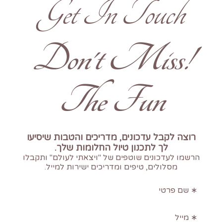
Get In Touch
!Don't Miss
The Fun