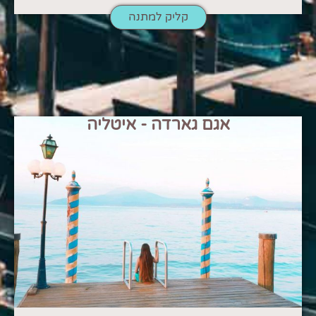
קליק למתנה
אגם גארדה - איטליה