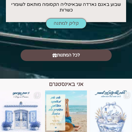
שבוע באגם גארדה שבאיטליה הקסומה מותאם לשומרי
כשרות
קליק למתנה
לכל המתנות
אני באינסטגרם
מים הם הגבול 💙🩵