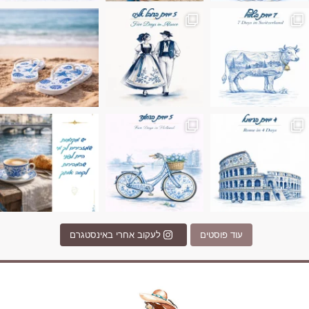
ונופים בחבל אלזס צרפת
ה בחופשה שבו הכל נהיה פשוט יותר. החול, הי
Instagram post 17994326828955248
Instagram post 18
עוד פוסטים
לעקוב אחרי באינסטגרם