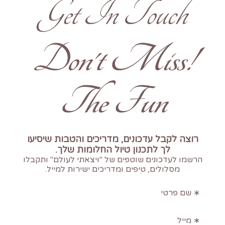
Get In Touch
!Don't Miss
The Fun