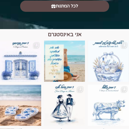
לכל המתנות
אני באינסטגרם
מים הם הגבול 💙🩵
ונופים בחבל אלזס צרפת
ה בחופשה שבו הכל נהיה פשוט יותר. החול, הי
Instagram post 17994326828955248
Instagram post 18