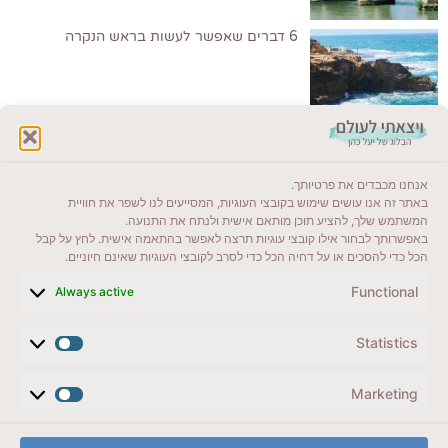
6 דברים שאפשר לעשות בראש הנקרה
לקרוא בבלוג שלי
אנחנו מכבדים את פרטיותך.
ייעדים מומלצים
באתר זה אנו עושים שימוש בקובצי העוגיות, המסייעים לנו לשפר את חוויית
המשתמש שלך, להציע תוכן מותאם אישית ולנתח את התנועה.
מדריכים ועזרים
באפשרותך לבחור אילו קובצי עוגיות תרצה לאפשר בהתאמה אישית. לחץ על קבל
הכל כדי להסכים או על דחיה הכל כדי לסרב לקובצי העוגיות שאינם חיוניים.
סוגי טיולים
Functional
Always active
צרו קשר (לא בשבת)
Statistics
לשליחת הודעת וואטסאפ
veyatsati.laolam@gmail.com
Marketing