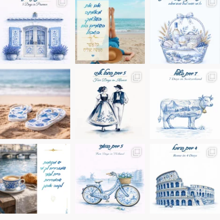
ונופים בחבל אלזס צרפת
ה בחופשה שבו הכל נהיה פשוט יותר. החול, הי
Instagram post 17994326828955248
Instagram post 18