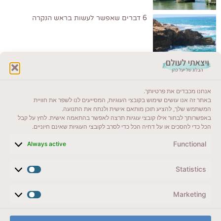
6 דברים שאפשר לעשות בראש הנקרה
לקרוא בבלוג שלי
אנחנו מכבדים את פרטיותך.
ייעדים מומלצים
באתר זה אנו עושים שימוש בקובצי העוגיות, המסייעים לנו לשפר את חוויית
המשתמש שלך, להציע תוכן מותאם אישית ולנתח את התנועה.
מדריכים ועזרים
באפשרותך לבחור אילו קובצי עוגיות תרצה לאפשר בהתאמה אישית. לחץ על קבל
הכל כדי להסכים או על דחיה הכל כדי לסרב לקובצי העוגיות שאינם חיוניים.
סוגי טיולים
Functional
Always active
צרו קשר (לא בשבת)
Statistics
לשליחת הודעת וואטסאפ
veyatsati.laolam@gmail.com
Marketing