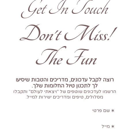
Get In Touch
!Don't Miss
The Fun