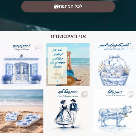
לכל המתנות
אני באינסטגרם
מים הם הגבול 💙🩵
ונופים בחבל אלזס צרפת
ה בחופשה שבו הכל נהיה פשוט יותר. החול, הי
Instagram post 17994326828955248
Instagram post 18