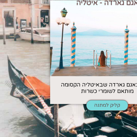
גם גארדה - איטליה
אגם גארדה שבאיטליה הקסומה
מותאם לשומרי כשרות
קליק למתנה