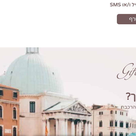
Gi
ך?
 הרכבת