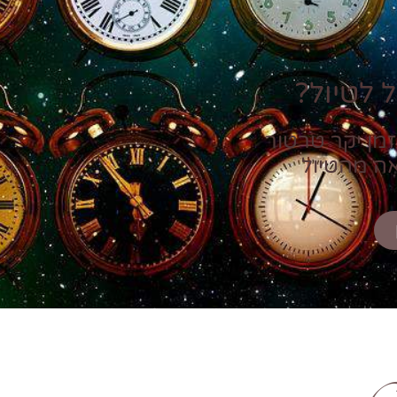
 לטיול?
זמן יקר טרטור
אה מהטיול