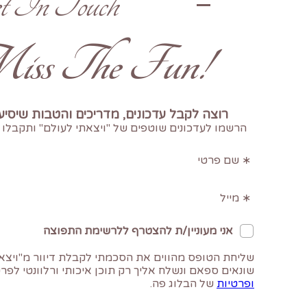
t In Touch
!Don't Miss The Fun