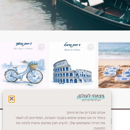
ן. רומא היא אחת
Instagram post 18087423191462101
אנחנו מכבדים את פרטיותך.
באתר זה אנו עושים שימוש בקובצי העוגיות, המסייעים לנו לשפר
צרו קשר (לא בשבת)
את חוויית המשתמש שלך, להציע תוכן מותאם אישית ולנתח את
התנועה.