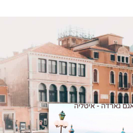
גם גארדה - איטליה