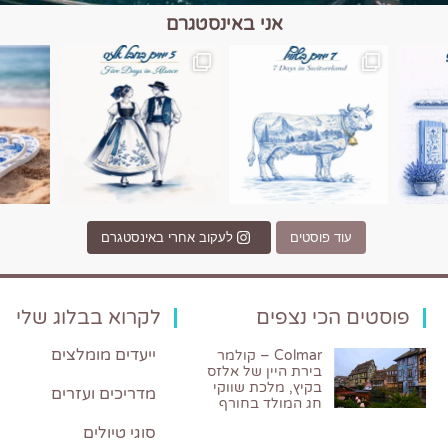
אני באינסטגרם
כפרים, יין ונופים בחבל אלזס צרפת
יש רגע כזה בחופשה שבו הכל נהיה פשוט יותר. החול, הי
יש ערים בעולם שמרגישות כמו מסע בזמ
עוד פוסטים
לעקוב אחרי באינסטגרם
פוסטים הכי נצפים
לקרוא בבלוג שלי
ייעדים מומלצים
Colmar – קולמר
בירת היין של אלזס
בקיץ, מלכת שווקי
מדריכים ועזרים
חג המולד בחורף
סוגי טיולים