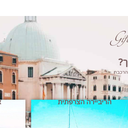
Gi
ך?
 הרכבת
הריביירה הצרפתית
א