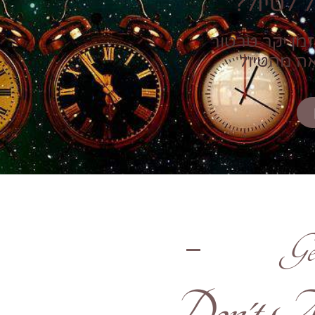
 לטיול?
זמן יקר טרטור
אה מהטיול
Ge