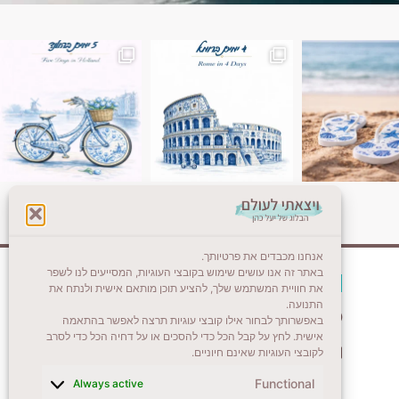
ן. רומא היא אחת
Instagram post 18087423191462101
אנחנו מכבדים את פרטיותך.
באתר זה אנו עושים שימוש בקובצי העוגיות, המסייעים לנו לשפר
צרו קשר (לא בשבת)
את חוויית המשתמש שלך, להציע תוכן מותאם אישית ולנתח את
התנועה.
לשליחת הודעת וואטסאפ
באפשרותך לבחור אילו קובצי עוגיות תרצה לאפשר בהתאמה
אישית. לחץ על קבל הכל כדי להסכים או על דחיה הכל כדי לסרב
veyatsati.laolam@gmail.com
לקובצי העוגיות שאינם חיוניים.
Functional
Always active