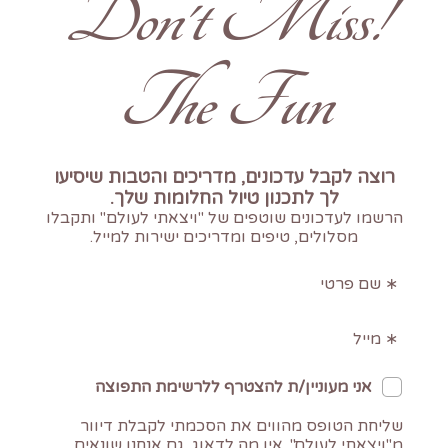
!Don't Miss
The Fun