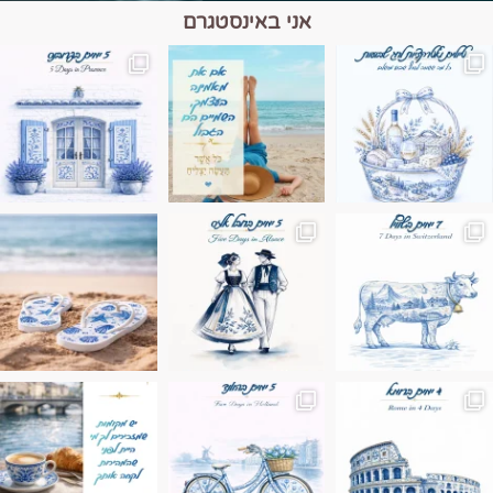
אני באינסטגרם
מים הם הגבול 💙🩵
ונופים בחבל אלזס צרפת
ה בחופשה שבו הכל נהיה פשוט יותר. החול, הי
Instagram post 17994326828955248
Instagram post 18