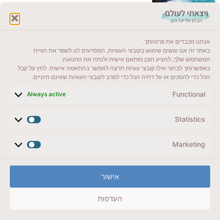
לקרוא בבלוג שלי
אנחנו מכבדים את פרטיותך.
ייעדים מומלצים
באתר זה אנו עושים שימוש בקובצי העוגיות, המסייעים לנו לשפר את חוויית
המשתמש שלך, להציע תוכן מותאם אישית ולנתח את התנועה.
מדריכים ועזרים
באפשרותך לבחור אילו קובצי עוגיות תרצה לאפשר בהתאמה אישית. לחץ על קבל
הכל כדי להסכים או על דחיה הכל כדי לסרב לקובצי העוגיות שאינם חיוניים.
סוגי טיולים
Functional
Always active
צרו קשר (לא בשבת)
Statistics
לשליחת הודעת וואטסאפ
veyatsati.laolam@gmail.com
Marketing
הצהרת נגישות
אישור
מדיניות פרטיות // תנאי שימוש באתר
העדפות
זכויות היוצרים באתר על כל התכנים שמורים ליעל כהן