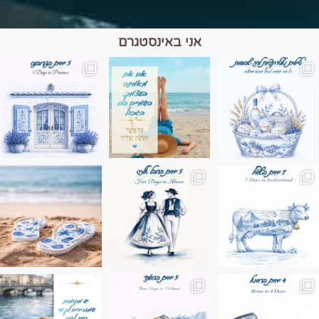
אני באינסטגרם
מים הם הגבול 💙🩵
ונופים בחבל אלזס צרפת
ה בחופשה שבו הכל נהיה פשוט יותר. החול, הי
Instagram post 17994326828955248
Instagram post 18