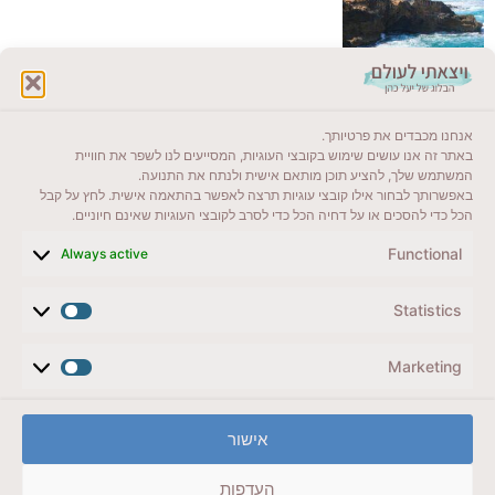
לקרוא בבלוג שלי
אנחנו מכבדים את פרטיותך.
ייעדים מומלצים
באתר זה אנו עושים שימוש בקובצי העוגיות, המסייעים לנו לשפר את חוויית
המשתמש שלך, להציע תוכן מותאם אישית ולנתח את התנועה.
מדריכים ועזרים
באפשרותך לבחור אילו קובצי עוגיות תרצה לאפשר בהתאמה אישית. לחץ על קבל
הכל כדי להסכים או על דחיה הכל כדי לסרב לקובצי העוגיות שאינם חיוניים.
סוגי טיולים
Functional
Always active
צרו קשר (לא בשבת)
Statistics
לשליחת הודעת וואטסאפ
veyatsati.laolam@gmail.com
Marketing
הצהרת נגישות
אישור
מדיניות פרטיות // תנאי שימוש באתר
העדפות