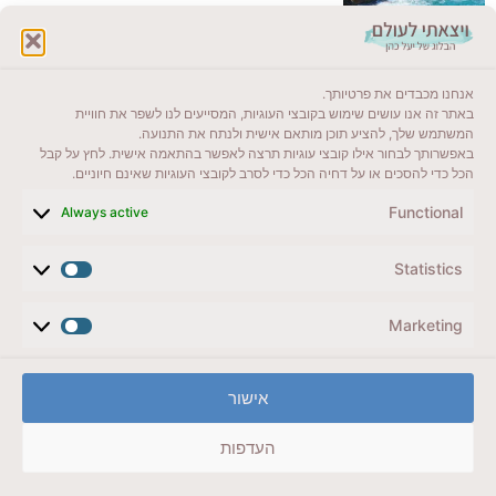
לקרוא בבלוג שלי
אנחנו מכבדים את פרטיותך.
ייעדים מומלצים
באתר זה אנו עושים שימוש בקובצי העוגיות, המסייעים לנו לשפר את חוויית
המשתמש שלך, להציע תוכן מותאם אישית ולנתח את התנועה.
מדריכים ועזרים
באפשרותך לבחור אילו קובצי עוגיות תרצה לאפשר בהתאמה אישית. לחץ על קבל
הכל כדי להסכים או על דחיה הכל כדי לסרב לקובצי העוגיות שאינם חיוניים.
סוגי טיולים
Functional
Always active
צרו קשר (לא בשבת)
Statistics
לשליחת הודעת וואטסאפ
veyatsati.laolam@gmail.com
Marketing
הצהרת נגישות
אישור
מדיניות פרטיות // תנאי שימוש באתר
העדפות
זכויות היוצרים באתר על כל התכנים שמורים ליעל כהן