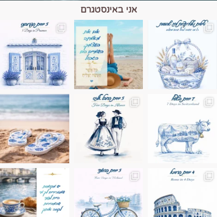
אני באינסטגרם
מים הם הגבול 💙🩵
ונופים בחבל אלזס צרפת
ה בחופשה שבו הכל נהיה פשוט יותר. החול, הי
Instagram post 17994326828955248
Instagram post 18