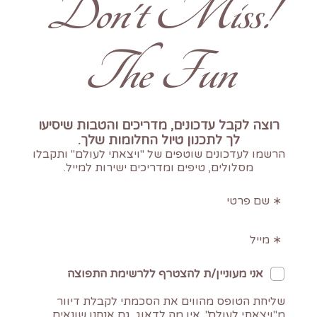
!Don't Miss
The Fun