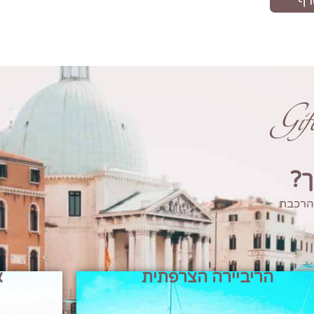
Gi
ך?
 הרכבת
הריביירה הצרפתית
א