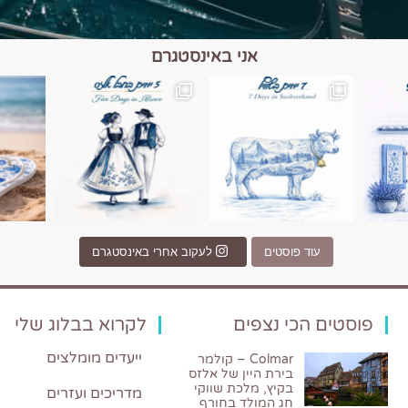
אני באינסטגרם
כפרים, יין ונופים בחבל אלזס צרפת
יש רגע כזה בחופשה שבו הכל נהיה פשוט יותר. החול, הי
יש ערים בעולם שמרגישות כמו מסע בזמ
עוד פוסטים
לעקוב אחרי באינסטגרם
פוסטים הכי נצפים
לקרוא בבלוג שלי
ייעדים מומלצים
Colmar – קולמר
בירת היין של אלזס
בקיץ, מלכת שווקי
מדריכים ועזרים
חג המולד בחורף