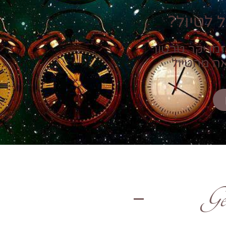
 לטיול?
זמן יקר טרטור
אה מהטיול
Ge