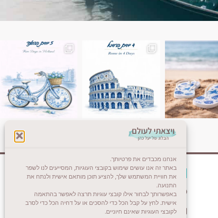
ן. רומא היא אחת
Instagram post 18087423191462101
אנחנו מכבדים את פרטיותך.
באתר זה אנו עושים שימוש בקובצי העוגיות, המסייעים לנו לשפר
צרו קשר (לא בשבת)
את חוויית המשתמש שלך, להציע תוכן מותאם אישית ולנתח את
התנועה.
לשליחת הודעת וואטסאפ
באפשרותך לבחור אילו קובצי עוגיות תרצה לאפשר בהתאמה
אישית. לחץ על קבל הכל כדי להסכים או על דחיה הכל כדי לסרב
veyatsati.laolam@gmail.com
לקובצי העוגיות שאינם חיוניים.