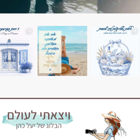
השמים הם הגבול 💙🩵
7 ימים בשוויץ, טיול של טבע, הרים וחוויות בלתי נשכח
טיול בין 