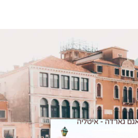
גם גארדה - איטליה