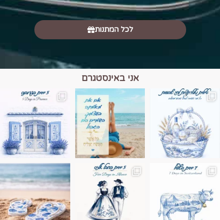
לכל המתנות
אני באינסטגרם
מים הם הגבול 💙🩵
ונופים בחבל אלזס צרפת
ה בחופשה שבו הכל נהיה פשוט יותר. החול, הי