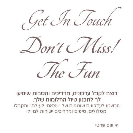
Get In Touch
!Don't Miss
The Fun