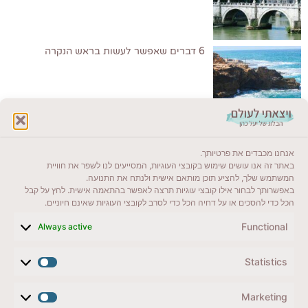
6 דברים שאפשר לעשות בראש הנקרה
לקרוא בבלוג שלי
אנחנו מכבדים את פרטיותך.
ייעדים מומלצים
באתר זה אנו עושים שימוש בקובצי העוגיות, המסייעים לנו לשפר את חוויית
המשתמש שלך, להציע תוכן מותאם אישית ולנתח את התנועה.
מדריכים ועזרים
באפשרותך לבחור אילו קובצי עוגיות תרצה לאפשר בהתאמה אישית. לחץ על קבל
הכל כדי להסכים או על דחיה הכל כדי לסרב לקובצי העוגיות שאינם חיוניים.
סוגי טיולים
Functional
Always active
צרו קשר (לא בשבת)
Statistics
לשליחת הודעת וואטסאפ
veyatsati.laolam@gmail.com
Marketing