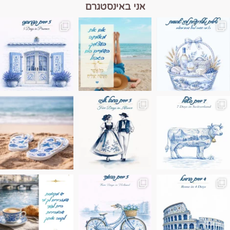
אני באינסטגרם
מים הם הגבול 💙🩵
ונופים בחבל אלזס צרפת
ה בחופשה שבו הכל נהיה פשוט יותר. החול, הי
Instagram post 17994326828955248
Instagram post 18