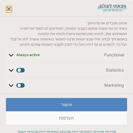
לקרוא בבלוג שלי
אנחנו מכבדים את פרטיותך.
ייעדים מומלצים
באתר זה אנו עושים שימוש בקובצי העוגיות, המסייעים לנו לשפר את חוויית
המשתמש שלך, להציע תוכן מותאם אישית ולנתח את התנועה.
מדריכים ועזרים
באפשרותך לבחור אילו קובצי עוגיות תרצה לאפשר בהתאמה אישית. לחץ על קבל
הכל כדי להסכים או על דחיה הכל כדי לסרב לקובצי העוגיות שאינם חיוניים.
סוגי טיולים
Functional
Always active
צרו קשר (לא בשבת)
Statistics
לשליחת הודעת וואטסאפ
veyatsati.laolam@gmail.com
Marketing
הצהרת נגישות
אישור
מדיניות פרטיות // תנאי שימוש באתר
העדפות
זכויות היוצרים באתר על כל התכנים שמורים ליעל כהן
מדיניות ופרטיות האתר
מדיניות ופרטיות האתר
מדיניות ופרטיות האתר