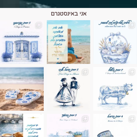
אני באינסטגרם
מים הם הגבול 💙🩵
ונופים בחבל אלזס צרפת
ה בחופשה שבו הכל נהיה פשוט יותר. החול, הי
Instagram post 17994326828955248
Instagram post 18