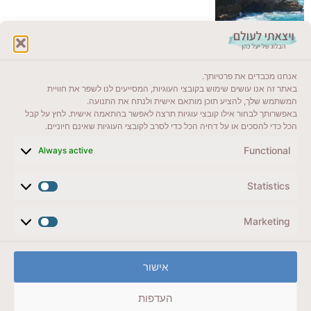
לקרוא בבלוג שלי
אנחנו מכבדים את פרטיותך.
ייעדים מומלצים
באתר זה אנו עושים שימוש בקובצי העוגיות, המסייעים לנו לשפר את חוויית
המשתמש שלך, להציע תוכן מותאם אישית ולנתח את התנועה.
מדריכים ועזרים
באפשרותך לבחור אילו קובצי עוגיות תרצה לאפשר בהתאמה אישית. לחץ על קבל
הכל כדי להסכים או על דחיה הכל כדי לסרב לקובצי העוגיות שאינם חיוניים.
סוגי טיולים
Functional
Always active
צרו קשר (לא בשבת)
Statistics
לשליחת הודעת וואטסאפ
veyatsati.laolam@gmail.com
Marketing
הצהרת נגישות
אישור
מדיניות פרטיות // תנאי שימוש באתר
העדפות
זכויות היוצרים באתר על כל התכנים שמורים ליעל כהן