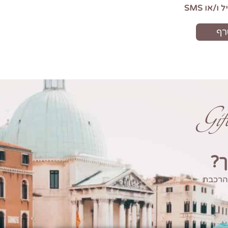
Gi
ך?
 הרכבת