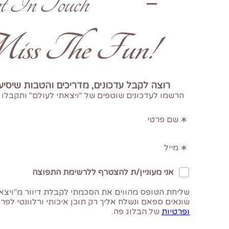
t In Touch
!Don't Miss The Fun