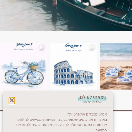
ן. רומא היא אחת
Instagram post 18087423191462101
אנחנו מכבדים את פרטיותך.
באתר זה אנו עושים שימוש בקובצי העוגיות, המסייעים לנו לשפר
צרו קשר (לא בשבת)
את חוויית המשתמש שלך, להציע תוכן מותאם אישית ולנתח את
התנועה.