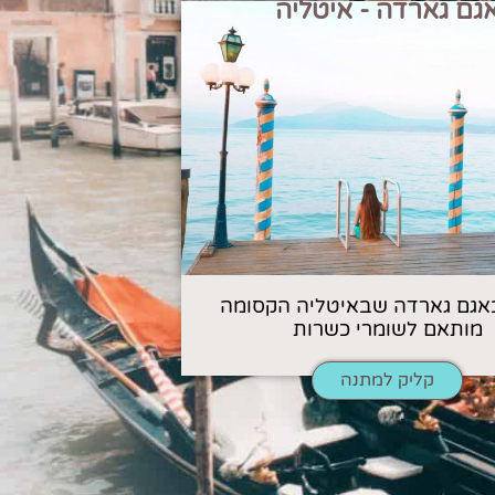
גם גארדה - איטליה
אגם גארדה שבאיטליה הקסומה
מותאם לשומרי כשרות
קליק למתנה