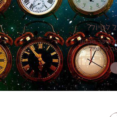
 לטיול?
זמן יקר טרטור
אה מהטיול