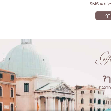
Gi
ך?
 הרכבת