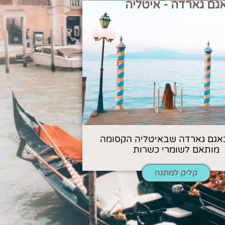
גם גארדה - איטליה
אגם גארדה שבאיטליה הקסומה
מותאם לשומרי כשרות
קליק למתנה