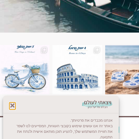
ן. רומא היא אחת
Instagram post 18087423191462101
אנחנו מכבדים את פרטיותך.
באתר זה אנו עושים שימוש בקובצי העוגיות, המסייעים לנו לשפר
צרו קשר (לא בשבת)
את חוויית המשתמש שלך, להציע תוכן מותאם אישית ולנתח את
התנועה.