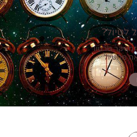
 לטיול?
זמן יקר טרטור
אה מהטיול