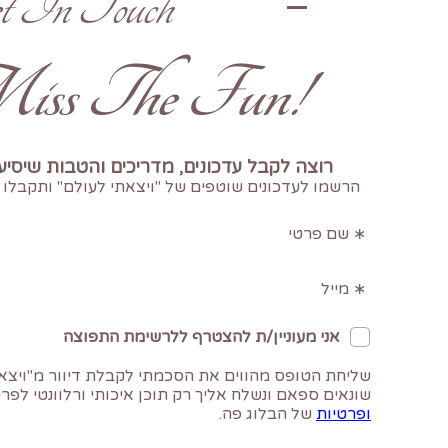
t In Touch
!Don't Miss The Fun