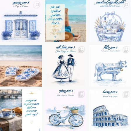
מים הם הגבול 💙🩵
ונופים בחבל אלזס צרפת
ה בחופשה שבו הכל נהיה פשוט יותר. החול, הי
Instagram post 17994326828955248
Instagram post 18