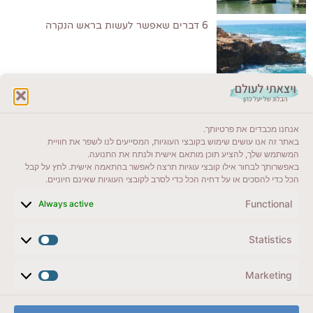
6 דברים שאפשר לעשות בראש הנקרה
לקרוא בבלוג שלי
אנחנו מכבדים את פרטיותך.
ייעדים מומלצים
באתר זה אנו עושים שימוש בקובצי העוגיות, המסייעים לנו לשפר את חוויית
המשתמש שלך, להציע תוכן מותאם אישית ולנתח את התנועה.
מדריכים ועזרים
באפשרותך לבחור אילו קובצי עוגיות תרצה לאפשר בהתאמה אישית. לחץ על קבל
הכל כדי להסכים או על דחיה הכל כדי לסרב לקובצי העוגיות שאינם חיוניים.
סוגי טיולים
Functional
Always active
צרו קשר (לא בשבת)
Statistics
לשליחת הודעת וואטסאפ
veyatsati.laolam@gmail.com
Marketing