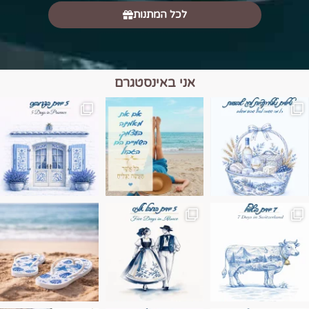
לכל המתנות
אני באינסטגרם
מים הם הגבול 💙🩵
ונופים בחבל אלזס צרפת
ה בחופשה שבו הכל נהיה פשוט יותר. החול, הי
Instagram post 17994326828955248
Instagram post 18