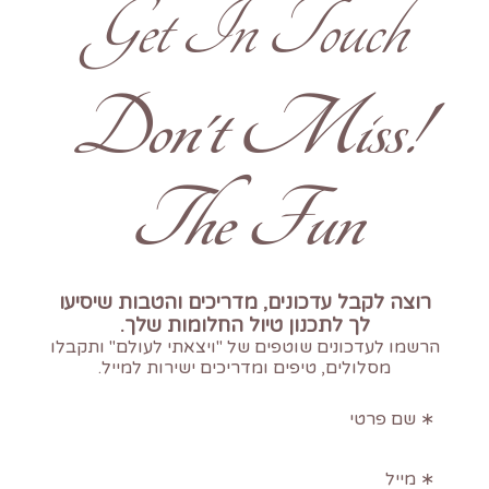
Get In Touch
!Don't Miss
The Fun