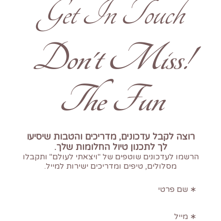
Get In Touch
!Don't Miss
The Fun