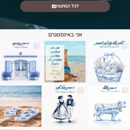
לכל המתנות
אני באינסטגרם
מים הם הגבול 💙🩵
ונופים בחבל אלזס צרפת
ה בחופשה שבו הכל נהיה פשוט יותר. החול, הי
Instagram post 17994326828955248
Instagram post 18