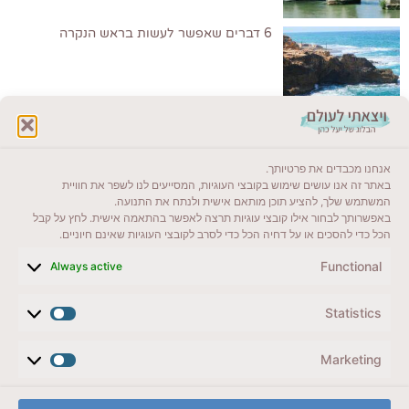
6 דברים שאפשר לעשות בראש הנקרה
לקרוא בבלוג שלי
אנחנו מכבדים את פרטיותך.
ייעדים מומלצים
באתר זה אנו עושים שימוש בקובצי העוגיות, המסייעים לנו לשפר את חוויית
המשתמש שלך, להציע תוכן מותאם אישית ולנתח את התנועה.
מדריכים ועזרים
באפשרותך לבחור אילו קובצי עוגיות תרצה לאפשר בהתאמה אישית. לחץ על קבל
הכל כדי להסכים או על דחיה הכל כדי לסרב לקובצי העוגיות שאינם חיוניים.
סוגי טיולים
Functional
Always active
צרו קשר (לא בשבת)
Statistics
לשליחת הודעת וואטסאפ
veyatsati.laolam@gmail.com
Marketing