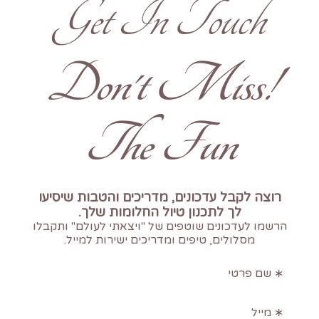
Get In Touch
!Don't Miss
The Fun