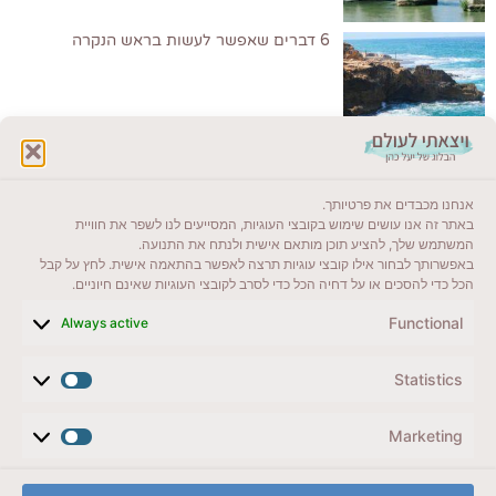
6 דברים שאפשר לעשות בראש הנקרה
לקרוא בבלוג שלי
אנחנו מכבדים את פרטיותך.
ייעדים מומלצים
באתר זה אנו עושים שימוש בקובצי העוגיות, המסייעים לנו לשפר את חוויית
המשתמש שלך, להציע תוכן מותאם אישית ולנתח את התנועה.
מדריכים ועזרים
באפשרותך לבחור אילו קובצי עוגיות תרצה לאפשר בהתאמה אישית. לחץ על קבל
הכל כדי להסכים או על דחיה הכל כדי לסרב לקובצי העוגיות שאינם חיוניים.
סוגי טיולים
Functional
Always active
צרו קשר (לא בשבת)
Statistics
לשליחת הודעת וואטסאפ
veyatsati.laolam@gmail.com
Marketing