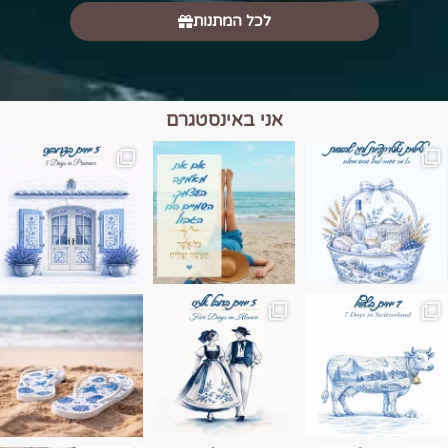
לכל המתנות
אני באינסטגרם
מים הם הגבול 💙🩵
ונופים בחבל אלזס צרפת
ה בחופשה שבו הכל נהיה פשוט יותר. החול, הי
Instagram post 17994326828955248
Instagram post 18