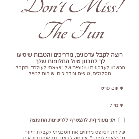
!Don't Miss
The Fun