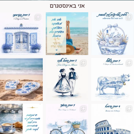
אני באינסטגרם
מים הם הגבול 💙🩵
ונופים בחבל אלזס צרפת
ה בחופשה שבו הכל נהיה פשוט יותר. החול, הי
Instagram post 17994326828955248
Instagram post 18