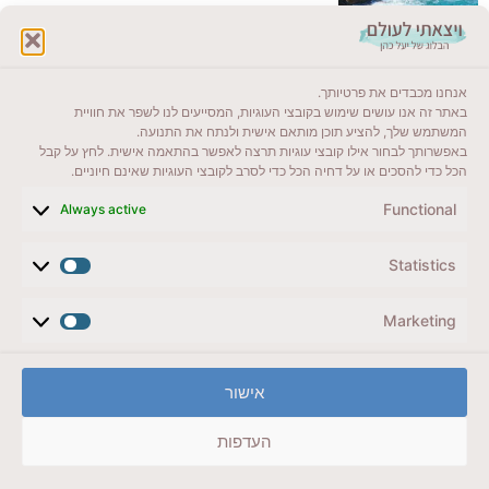
לקרוא בבלוג שלי
אנחנו מכבדים את פרטיותך.
ייעדים מומלצים
באתר זה אנו עושים שימוש בקובצי העוגיות, המסייעים לנו לשפר את חוויית
המשתמש שלך, להציע תוכן מותאם אישית ולנתח את התנועה.
מדריכים ועזרים
באפשרותך לבחור אילו קובצי עוגיות תרצה לאפשר בהתאמה אישית. לחץ על קבל
הכל כדי להסכים או על דחיה הכל כדי לסרב לקובצי העוגיות שאינם חיוניים.
סוגי טיולים
Functional
Always active
צרו קשר (לא בשבת)
Statistics
לשליחת הודעת וואטסאפ
veyatsati.laolam@gmail.com
Marketing
הצהרת נגישות
אישור
מדיניות פרטיות // תנאי שימוש באתר
העדפות
זכויות היוצרים באתר על כל התכנים שמורים ליעל כהן