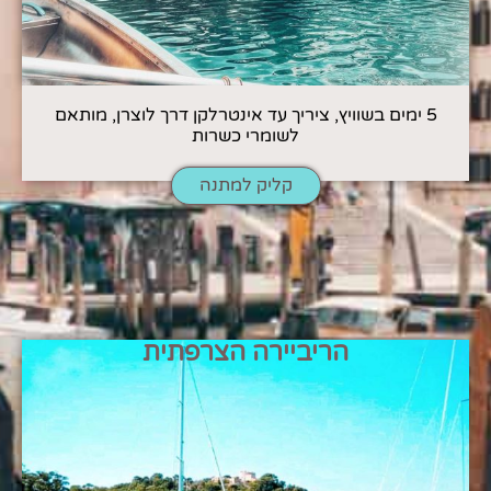
5 ימים בשוויץ, ציריך עד אינטרלקן דרך לוצרן, מותאם
לשומרי כשרות
קליק למתנה
הריביירה הצרפתית