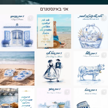
אני באינסטגרם
מים הם הגבול 💙🩵
ונופים בחבל אלזס צרפת
ה בחופשה שבו הכל נהיה פשוט יותר. החול, הי
Instagram post 17994326828955248
Instagram post 18