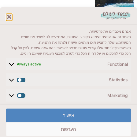
לקרוא בבלוג שלי
אנחנו מכבדים את פרטיותך.
ייעדים מומלצים
באתר זה אנו עושים שימוש בקובצי העוגיות, המסייעים לנו לשפר את חוויית
המשתמש שלך, להציע תוכן מותאם אישית ולנתח את התנועה.
מדריכים ועזרים
באפשרותך לבחור אילו קובצי עוגיות תרצה לאפשר בהתאמה אישית. לחץ על קבל
הכל כדי להסכים או על דחיה הכל כדי לסרב לקובצי העוגיות שאינם חיוניים.
סוגי טיולים
Functional
Always active
צרו קשר (לא בשבת)
Statistics
לשליחת הודעת וואטסאפ
veyatsati.laolam@gmail.com
Marketing
הצהרת נגישות
אישור
מדיניות פרטיות // תנאי שימוש באתר
העדפות
זכויות היוצרים באתר על כל התכנים שמורים ליעל כהן