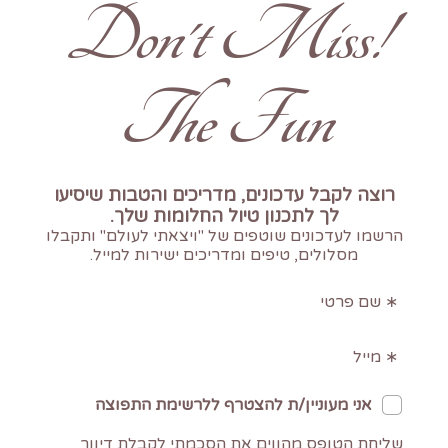
!Don't Miss
The Fun