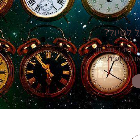
 לטיול?
זמן יקר טרטור
אה מהטיול