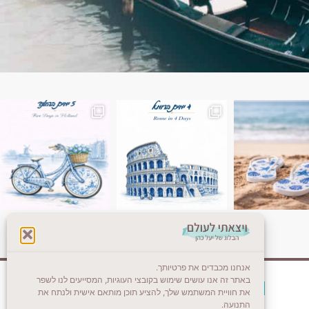
ן. רומא היא אחת
Instagram post 18087423191462101
אנחנו מכבדים את פרטיותך.
באתר זה אנו עושים שימוש בקובצי העוגיות, המסייעים לנו לשפר
צרו קשר (לא בשבת)
את חוויית המשתמש שלך, להציע תוכן מותאם אישית ולנתח את
התנועה.