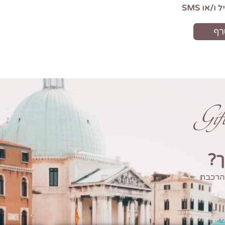
Gi
ך?
 הרכבת