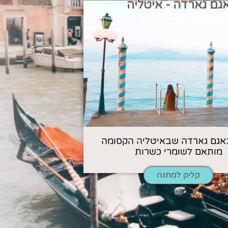
גם גארדה - איטליה
אגם גארדה שבאיטליה הקסומה
מותאם לשומרי כשרות
קליק למתנה