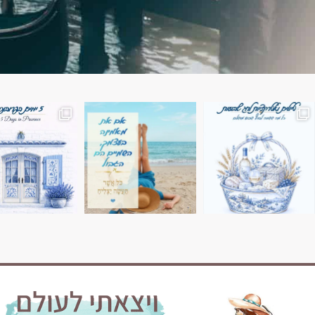
השמים הם הגבול 💙🩵
7 ימים בשוויץ, טיול של טבע, הרים וחוויות בלתי נשכח
טיול בין 