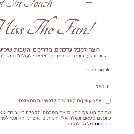
t In Touch
!Don't Miss The Fun