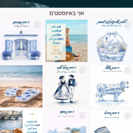
אני באינסטגרם
מים הם הגבול 💙🩵
ונופים בחבל אלזס צרפת
ה בחופשה שבו הכל נהיה פשוט יותר. החול, הי
Instagram post 17994326828955248
Instagram post 18