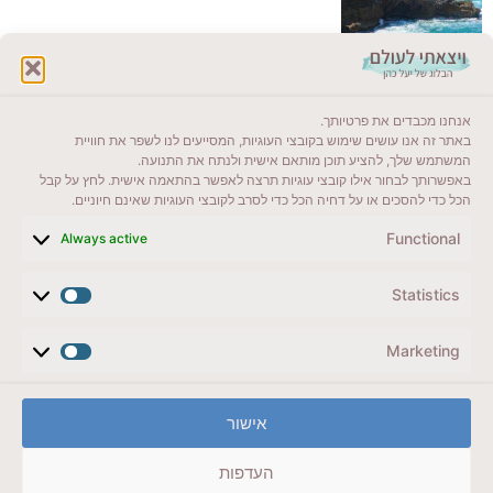
לקרוא בבלוג שלי
אנחנו מכבדים את פרטיותך.
ייעדים מומלצים
באתר זה אנו עושים שימוש בקובצי העוגיות, המסייעים לנו לשפר את חוויית
המשתמש שלך, להציע תוכן מותאם אישית ולנתח את התנועה.
מדריכים ועזרים
באפשרותך לבחור אילו קובצי עוגיות תרצה לאפשר בהתאמה אישית. לחץ על קבל
הכל כדי להסכים או על דחיה הכל כדי לסרב לקובצי העוגיות שאינם חיוניים.
סוגי טיולים
Functional
Always active
צרו קשר (לא בשבת)
Statistics
לשליחת הודעת וואטסאפ
veyatsati.laolam@gmail.com
Marketing
הצהרת נגישות
אישור
מדיניות פרטיות // תנאי שימוש באתר
העדפות
זכויות היוצרים באתר על כל התכנים שמורים ליעל כהן