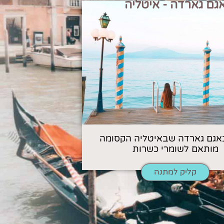
גם גארדה - איטליה
אגם גארדה שבאיטליה הקסומה
מותאם לשומרי כשרות
קליק למתנה