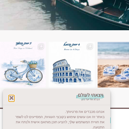
ן. רומא היא אחת
Instagram post 18087423191462101
אנחנו מכבדים את פרטיותך.
באתר זה אנו עושים שימוש בקובצי העוגיות, המסייעים לנו לשפר
צרו קשר (לא בשבת)
את חוויית המשתמש שלך, להציע תוכן מותאם אישית ולנתח את
התנועה.