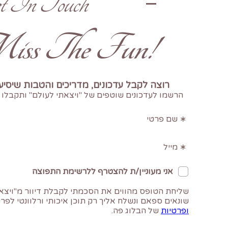
t In Touch
!Don't Miss The Fun