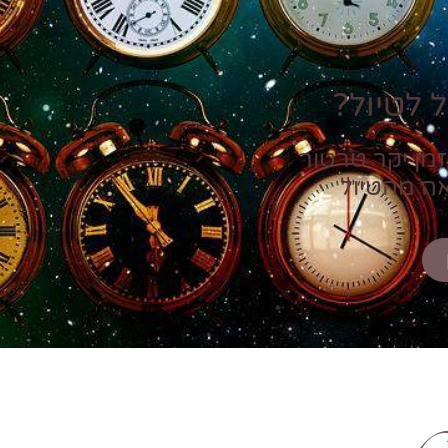
 לטיול?
זמן יקר טרטור
אה מהטיול