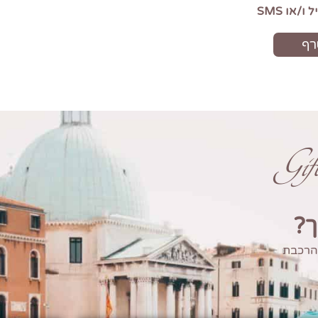
Gi
ך?
 הרכבת