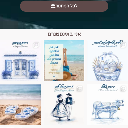
לכל המתנות
אני באינסטגרם
מים הם הגבול 💙🩵
ונופים בחבל אלזס צרפת
ה בחופשה שבו הכל נהיה פשוט יותר. החול, הי
Instagram post 17994326828955248
Instagram post 18