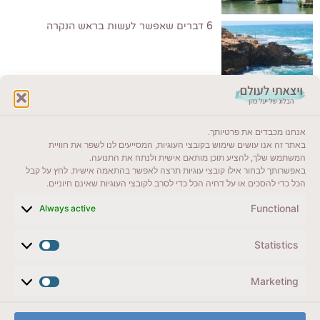
6 דברים שאפשר לעשות בראש הנקרה
לקרוא בבלוג שלי
אנחנו מכבדים את פרטיותך.
ייעדים מומלצים
באתר זה אנו עושים שימוש בקובצי העוגיות, המסייעים לנו לשפר את חוויית
המשתמש שלך, להציע תוכן מותאם אישית ולנתח את התנועה.
מדריכים ועזרים
באפשרותך לבחור אילו קובצי עוגיות תרצה לאפשר בהתאמה אישית. לחץ על קבל
הכל כדי להסכים או על דחיה הכל כדי לסרב לקובצי העוגיות שאינם חיוניים.
סוגי טיולים
Functional
Always active
צרו קשר (לא בשבת)
Statistics
לשליחת הודעת וואטסאפ
veyatsati.laolam@gmail.com
Marketing