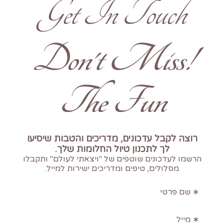
Get In Touch
!Don't Miss
The Fun