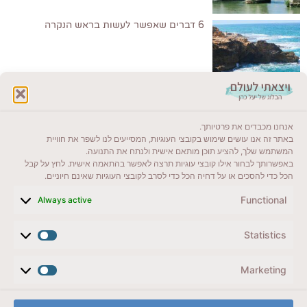
6 דברים שאפשר לעשות בראש הנקרה
לקרוא בבלוג שלי
אנחנו מכבדים את פרטיותך.
ייעדים מומלצים
באתר זה אנו עושים שימוש בקובצי העוגיות, המסייעים לנו לשפר את חוויית
המשתמש שלך, להציע תוכן מותאם אישית ולנתח את התנועה.
מדריכים ועזרים
באפשרותך לבחור אילו קובצי עוגיות תרצה לאפשר בהתאמה אישית. לחץ על קבל
הכל כדי להסכים או על דחיה הכל כדי לסרב לקובצי העוגיות שאינם חיוניים.
סוגי טיולים
Functional
Always active
צרו קשר (לא בשבת)
Statistics
לשליחת הודעת וואטסאפ
veyatsati.laolam@gmail.com
Marketing