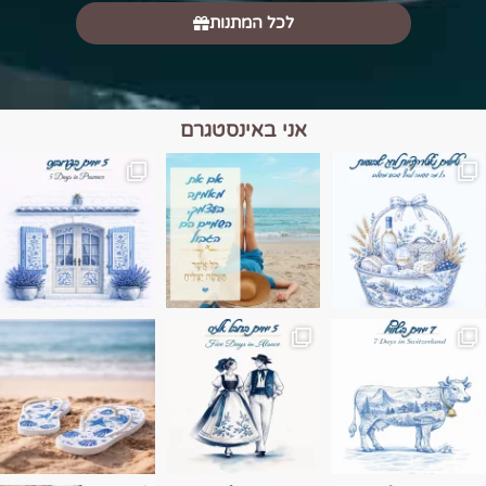
לכל המתנות
אני באינסטגרם
מים הם הגבול 💙🩵
ונופים בחבל אלזס צרפת
ה בחופשה שבו הכל נהיה פשוט יותר. החול, הי
Instagram post 17994326828955248
Instagram post 18