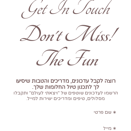
Get In Touch
!Don't Miss
The Fun