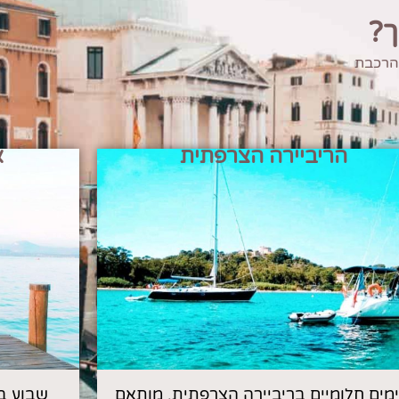
ך?
 הרכבת
הריביירה הצרפתית
א
 ימים חלומיים בריביירה הצרפתית, מותאם
שבוע ב