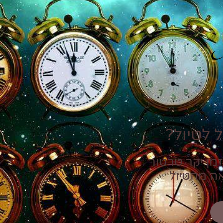
P
 לטיול?
זמן יקר טרטור
אה מהטיול