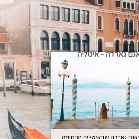
גם גארדה - איטליה
אגם גארדה שבאיטליה הקסומה