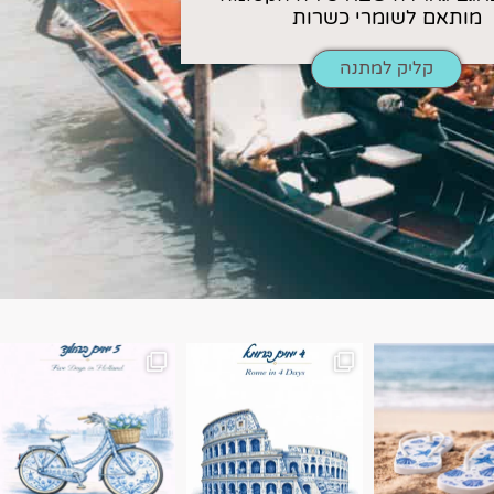
מותאם לשומרי כשרות
קליק למתנה
ן. רומא היא אחת
Instagram post 18087423191462101