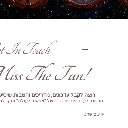
t In Touch
!Don't Miss The Fun