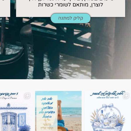
לוצרן, מותאם לשומרי כשרות
קליק למתנה
השמים הם הגבול 💙🩵
7 ימים בשוויץ, טיול של טבע, הרים וחוויות בלתי נשכח
טיול בין 