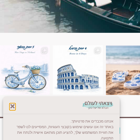
ן. רומא היא אחת
Instagram post 18087423191462101
אנחנו מכבדים את פרטיותך.
באתר זה אנו עושים שימוש בקובצי העוגיות, המסייעים לנו לשפר
צרו קשר (לא בשבת)
את חוויית המשתמש שלך, להציע תוכן מותאם אישית ולנתח את
התנועה.