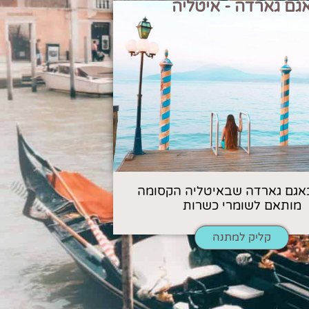
גם גארדה - איטליה
אגם גארדה שבאיטליה הקסומה
מותאם לשומרי כשרות
קליק למתנה