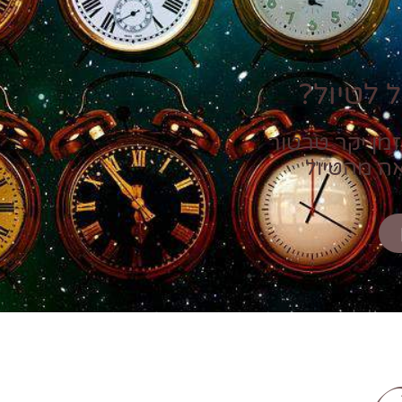
 לטיול?
זמן יקר טרטור
אה מהטיול