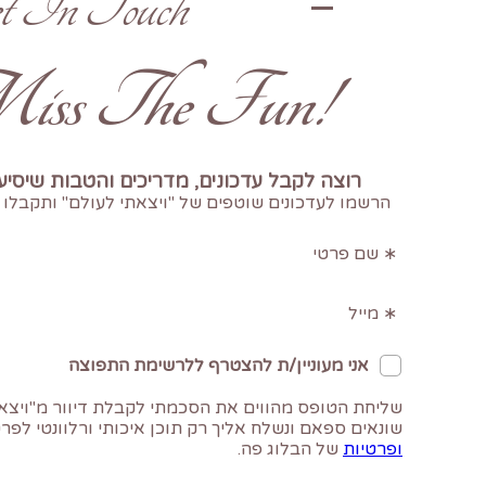
t In Touch
!Don't Miss The Fun