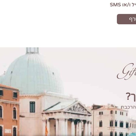
Gi
ך?
 הרכבת