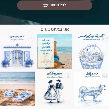
לכל המתנות
אני באינסטגרם
מים הם הגבול 💙🩵
ונופים בחבל אלזס צרפת
ה בחופשה שבו הכל נהיה פשוט יותר. החול, הי
Instagram post 17994326828955248
Instagram post 18