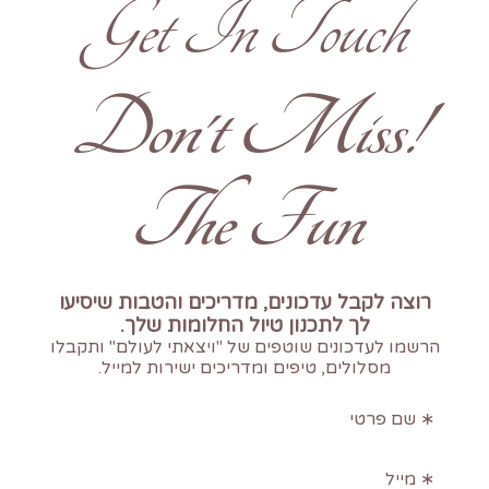
Get In Touch
!Don't Miss
The Fun