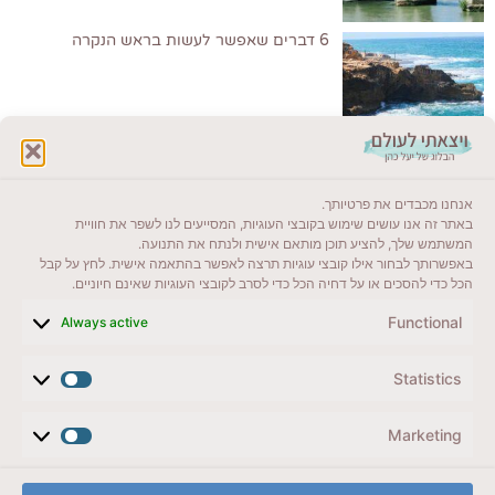
6 דברים שאפשר לעשות בראש הנקרה
לקרוא בבלוג שלי
אנחנו מכבדים את פרטיותך.
ייעדים מומלצים
באתר זה אנו עושים שימוש בקובצי העוגיות, המסייעים לנו לשפר את חוויית
המשתמש שלך, להציע תוכן מותאם אישית ולנתח את התנועה.
מדריכים ועזרים
באפשרותך לבחור אילו קובצי עוגיות תרצה לאפשר בהתאמה אישית. לחץ על קבל
הכל כדי להסכים או על דחיה הכל כדי לסרב לקובצי העוגיות שאינם חיוניים.
סוגי טיולים
Functional
Always active
צרו קשר (לא בשבת)
Statistics
לשליחת הודעת וואטסאפ
veyatsati.laolam@gmail.com
Marketing