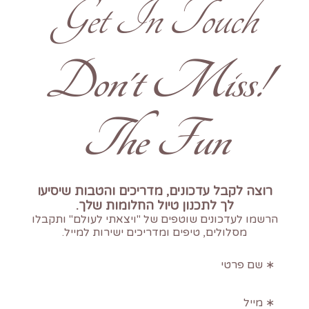
Get In Touch
!Don't Miss
The Fun