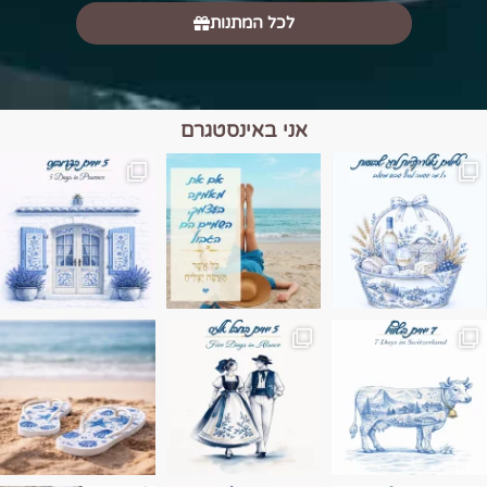
לכל המתנות
אני באינסטגרם
מים הם הגבול 💙🩵
ונופים בחבל אלזס צרפת
ה בחופשה שבו הכל נהיה פשוט יותר. החול, הי
Instagram post 17994326828955248
Instagram post 18