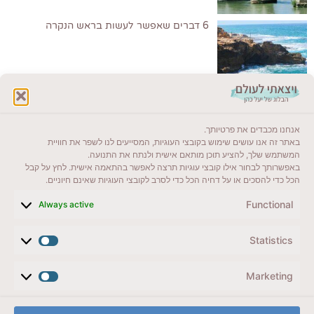
6 דברים שאפשר לעשות בראש הנקרה
לקרוא בבלוג שלי
אנחנו מכבדים את פרטיותך.
ייעדים מומלצים
באתר זה אנו עושים שימוש בקובצי העוגיות, המסייעים לנו לשפר את חוויית
המשתמש שלך, להציע תוכן מותאם אישית ולנתח את התנועה.
מדריכים ועזרים
באפשרותך לבחור אילו קובצי עוגיות תרצה לאפשר בהתאמה אישית. לחץ על קבל
הכל כדי להסכים או על דחיה הכל כדי לסרב לקובצי העוגיות שאינם חיוניים.
סוגי טיולים
Functional
Always active
צרו קשר (לא בשבת)
Statistics
לשליחת הודעת וואטסאפ
veyatsati.laolam@gmail.com
Marketing