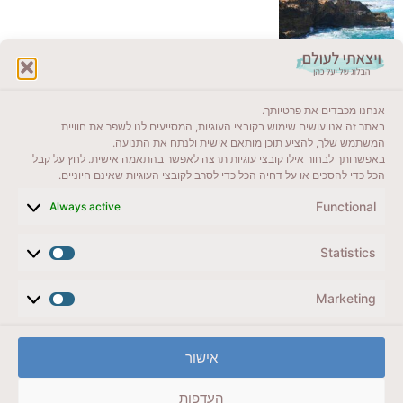
לקרוא בבלוג שלי
אנחנו מכבדים את פרטיותך.
ייעדים מומלצים
באתר זה אנו עושים שימוש בקובצי העוגיות, המסייעים לנו לשפר את חוויית
המשתמש שלך, להציע תוכן מותאם אישית ולנתח את התנועה.
מדריכים ועזרים
באפשרותך לבחור אילו קובצי עוגיות תרצה לאפשר בהתאמה אישית. לחץ על קבל
הכל כדי להסכים או על דחיה הכל כדי לסרב לקובצי העוגיות שאינם חיוניים.
סוגי טיולים
Functional
Always active
צרו קשר (לא בשבת)
Statistics
לשליחת הודעת וואטסאפ
veyatsati.laolam@gmail.com
Marketing
הצהרת נגישות
אישור
מדיניות פרטיות // תנאי שימוש באתר
העדפות