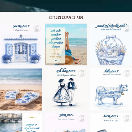
אני באינסטגרם
מים הם הגבול 💙🩵
ונופים בחבל אלזס צרפת
ה בחופשה שבו הכל נהיה פשוט יותר. החול, הי
Instagram post 17994326828955248
Instagram post 18