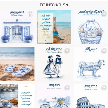
אני באינסטגרם
מים הם הגבול 💙🩵
ונופים בחבל אלזס צרפת
ה בחופשה שבו הכל נהיה פשוט יותר. החול, הי
Instagram post 17994326828955248
Instagram post 18