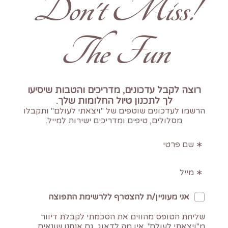
!Don't Miss
The Fun