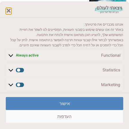
לקרוא בבלוג שלי
אנחנו מכבדים את פרטיותך.
ייעדים מומלצים
באתר זה אנו עושים שימוש בקובצי העוגיות, המסייעים לנו לשפר את חוויית
המשתמש שלך, להציע תוכן מותאם אישית ולנתח את התנועה.
מדריכים ועזרים
באפשרותך לבחור אילו קובצי עוגיות תרצה לאפשר בהתאמה אישית. לחץ על קבל
הכל כדי להסכים או על דחיה הכל כדי לסרב לקובצי העוגיות שאינם חיוניים.
סוגי טיולים
Functional
Always active
צרו קשר (לא בשבת)
Statistics
לשליחת הודעת וואטסאפ
veyatsati.laolam@gmail.com
Marketing
הצהרת נגישות
אישור
מדיניות פרטיות // תנאי שימוש באתר
העדפות
זכויות היוצרים באתר על כל התכנים שמורים ליעל כהן