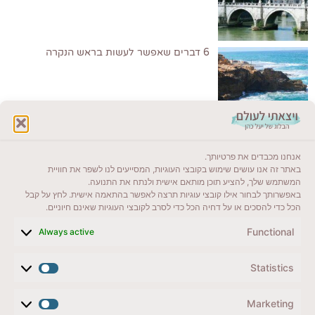
6 דברים שאפשר לעשות בראש הנקרה
לקרוא בבלוג שלי
אנחנו מכבדים את פרטיותך.
ייעדים מומלצים
באתר זה אנו עושים שימוש בקובצי העוגיות, המסייעים לנו לשפר את חוויית
המשתמש שלך, להציע תוכן מותאם אישית ולנתח את התנועה.
מדריכים ועזרים
באפשרותך לבחור אילו קובצי עוגיות תרצה לאפשר בהתאמה אישית. לחץ על קבל
הכל כדי להסכים או על דחיה הכל כדי לסרב לקובצי העוגיות שאינם חיוניים.
סוגי טיולים
Functional
Always active
צרו קשר (לא בשבת)
Statistics
לשליחת הודעת וואטסאפ
veyatsati.laolam@gmail.com
Marketing