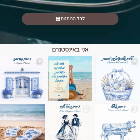
לכל המתנות
אני באינסטגרם
מים הם הגבול 💙🩵
ונופים בחבל אלזס צרפת
ה בחופשה שבו הכל נהיה פשוט יותר. החול, הי