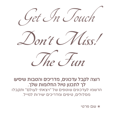
Get In Touch
!Don't Miss
The Fun