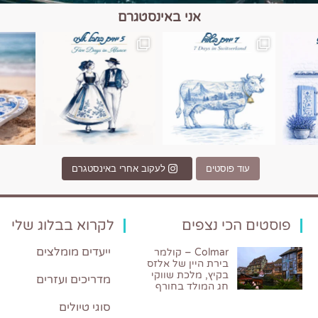
אני באינסטגרם
כפרים, יין ונופים בחבל אלזס צרפת
יש רגע כזה בחופשה שבו הכל נהיה פשוט יותר. החול, הי
יש ערים בעולם שמרגישות כמו מסע בזמ
עוד פוסטים
לעקוב אחרי באינסטגרם
פוסטים הכי נצפים
לקרוא בבלוג שלי
ייעדים מומלצים
Colmar – קולמר
בירת היין של אלזס
בקיץ, מלכת שווקי
מדריכים ועזרים
חג המולד בחורף
סוגי טיולים