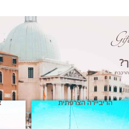
Gi
ך?
 הרכבת
הריביירה הצרפתית
א