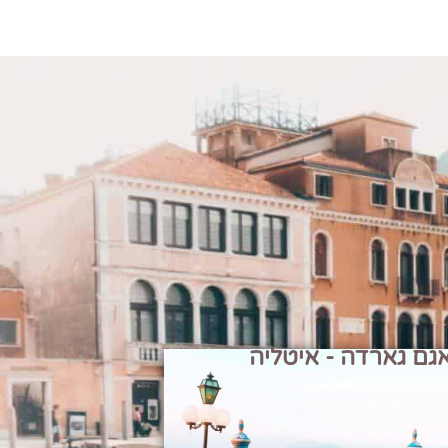
גם גארדה - איטליה