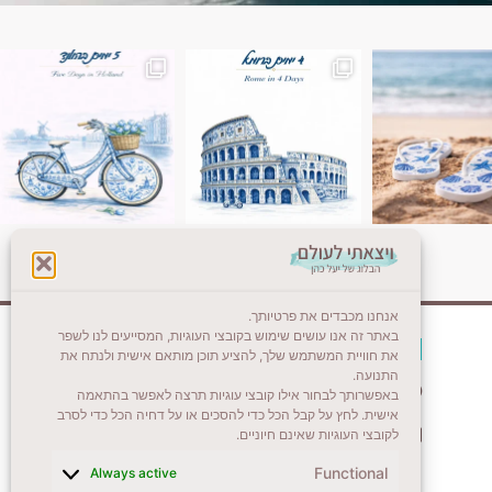
ן. רומא היא אחת
Instagram post 18087423191462101
אנחנו מכבדים את פרטיותך.
באתר זה אנו עושים שימוש בקובצי העוגיות, המסייעים לנו לשפר
צרו קשר (לא בשבת)
את חוויית המשתמש שלך, להציע תוכן מותאם אישית ולנתח את
התנועה.
לשליחת הודעת וואטסאפ
באפשרותך לבחור אילו קובצי עוגיות תרצה לאפשר בהתאמה
אישית. לחץ על קבל הכל כדי להסכים או על דחיה הכל כדי לסרב
veyatsati.laolam@gmail.com
לקובצי העוגיות שאינם חיוניים.
Functional
Always active