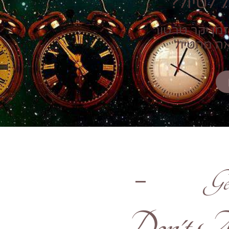
 לטיול?
זמן יקר טרטור
אה מהטיול
Ge