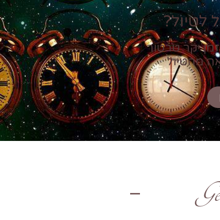
 לטיול?
זמן יקר טרטור
אה מהטיול
Ge