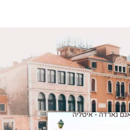
גם גארדה - איטליה