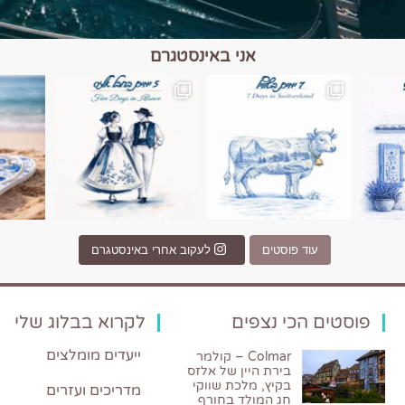
אני באינסטגרם
כפרים, יין ונופים בחבל אלזס צרפת
יש רגע כזה בחופשה שבו הכל נהיה פשוט יותר. החול, הי
יש ערים בעולם שמרגישות כמו מסע בזמ
עוד פוסטים
לעקוב אחרי באינסטגרם
פוסטים הכי נצפים
לקרוא בבלוג שלי
ייעדים מומלצים
Colmar – קולמר
בירת היין של אלזס
בקיץ, מלכת שווקי
מדריכים ועזרים
חג המולד בחורף