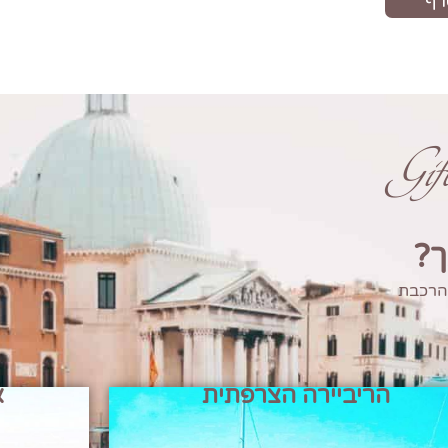
Gi
ך?
 הרכבת
הריביירה הצרפתית
א