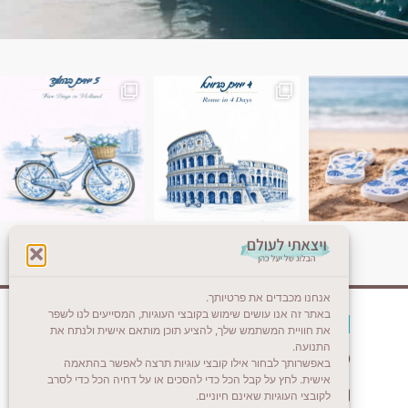
ן. רומא היא אחת
Instagram post 18087423191462101
אנחנו מכבדים את פרטיותך.
באתר זה אנו עושים שימוש בקובצי העוגיות, המסייעים לנו לשפר
צרו קשר (לא בשבת)
את חוויית המשתמש שלך, להציע תוכן מותאם אישית ולנתח את
התנועה.
לשליחת הודעת וואטסאפ
באפשרותך לבחור אילו קובצי עוגיות תרצה לאפשר בהתאמה
אישית. לחץ על קבל הכל כדי להסכים או על דחיה הכל כדי לסרב
veyatsati.laolam@gmail.com
לקובצי העוגיות שאינם חיוניים.