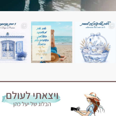
השמים הם הגבול 💙🩵
7 ימים בשוויץ, טיול של טבע, הרים וחוויות בלתי נשכח
טיול בין 