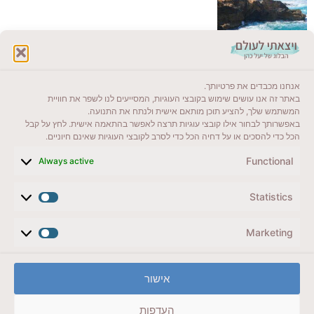
לקרוא בבלוג שלי
אנחנו מכבדים את פרטיותך.
ייעדים מומלצים
באתר זה אנו עושים שימוש בקובצי העוגיות, המסייעים לנו לשפר את חוויית
המשתמש שלך, להציע תוכן מותאם אישית ולנתח את התנועה.
מדריכים ועזרים
באפשרותך לבחור אילו קובצי עוגיות תרצה לאפשר בהתאמה אישית. לחץ על קבל
הכל כדי להסכים או על דחיה הכל כדי לסרב לקובצי העוגיות שאינם חיוניים.
סוגי טיולים
Functional
Always active
צרו קשר (לא בשבת)
Statistics
לשליחת הודעת וואטסאפ
veyatsati.laolam@gmail.com
Marketing
הצהרת נגישות
אישור
מדיניות פרטיות // תנאי שימוש באתר
העדפות