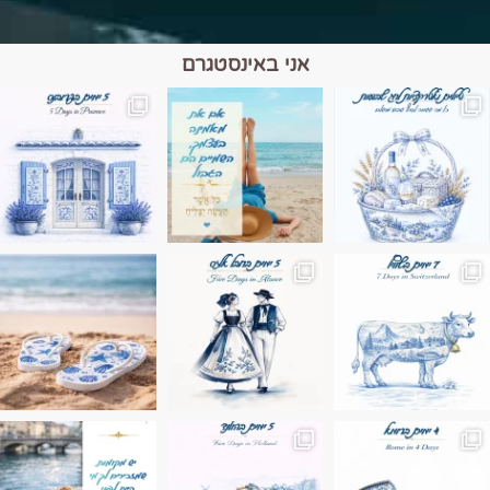
אני באינסטגרם
מים הם הגבול 💙🩵
ונופים בחבל אלזס צרפת
ה בחופשה שבו הכל נהיה פשוט יותר. החול, הי
Instagram post 17994326828955248
Instagram post 18