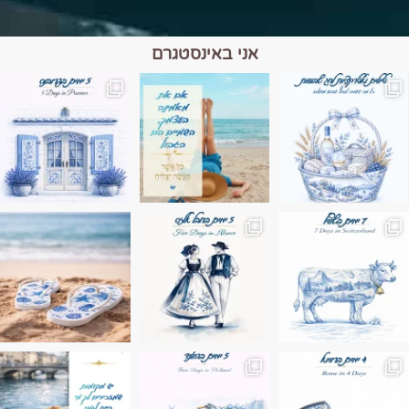
אני באינסטגרם
מים הם הגבול 💙🩵
ונופים בחבל אלזס צרפת
ה בחופשה שבו הכל נהיה פשוט יותר. החול, הי
Instagram post 17994326828955248
Instagram post 18