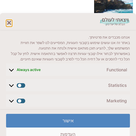
לקרוא בבלוג שלי
אנחנו מכבדים את פרטיותך.
ייעדים מומלצים
באתר זה אנו עושים שימוש בקובצי העוגיות, המסייעים לנו לשפר את חוויית
המשתמש שלך, להציע תוכן מותאם אישית ולנתח את התנועה.
מדריכים ועזרים
באפשרותך לבחור אילו קובצי עוגיות תרצה לאפשר בהתאמה אישית. לחץ על קבל
הכל כדי להסכים או על דחיה הכל כדי לסרב לקובצי העוגיות שאינם חיוניים.
סוגי טיולים
Functional
Always active
צרו קשר (לא בשבת)
Statistics
לשליחת הודעת וואטסאפ
veyatsati.laolam@gmail.com
Marketing
הצהרת נגישות
אישור
מדיניות פרטיות // תנאי שימוש באתר
העדפות