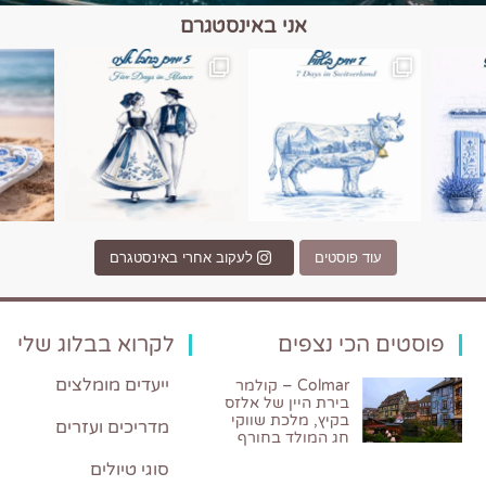
אני באינסטגרם
כפרים, יין ונופים בחבל אלזס צרפת
יש רגע כזה בחופשה שבו הכל נהיה פשוט יותר. החול, הי
יש ערים בעולם שמרגישות כמו מסע בזמ
עוד פוסטים
לעקוב אחרי באינסטגרם
פוסטים הכי נצפים
לקרוא בבלוג שלי
ייעדים מומלצים
Colmar – קולמר
בירת היין של אלזס
בקיץ, מלכת שווקי
מדריכים ועזרים
חג המולד בחורף
סוגי טיולים