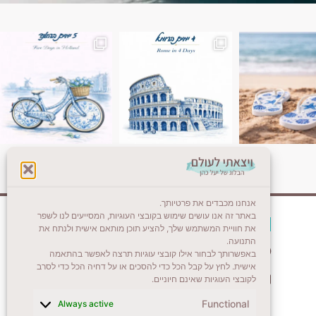
ן. רומא היא אחת
Instagram post 18087423191462101
אנחנו מכבדים את פרטיותך.
באתר זה אנו עושים שימוש בקובצי העוגיות, המסייעים לנו לשפר
צרו קשר (לא בשבת)
את חוויית המשתמש שלך, להציע תוכן מותאם אישית ולנתח את
התנועה.
לשליחת הודעת וואטסאפ
באפשרותך לבחור אילו קובצי עוגיות תרצה לאפשר בהתאמה
אישית. לחץ על קבל הכל כדי להסכים או על דחיה הכל כדי לסרב
veyatsati.laolam@gmail.com
לקובצי העוגיות שאינם חיוניים.
Functional
Always active