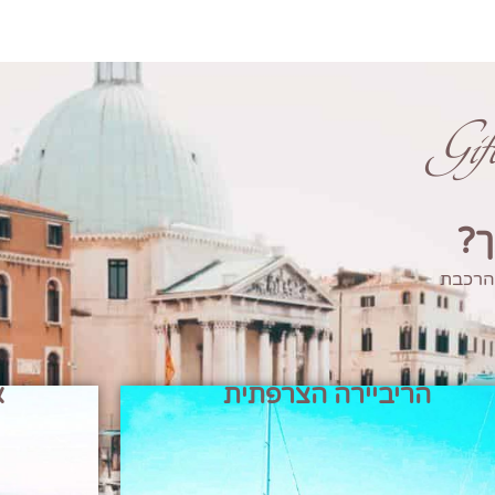
Gi
ך?
 הרכבת
הריביירה הצרפתית
א