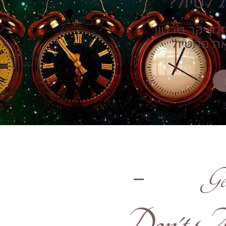
 לטיול?
זמן יקר טרטור
אה מהטיול
Ge