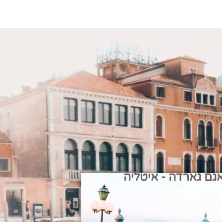
גם גארדה - איטליה