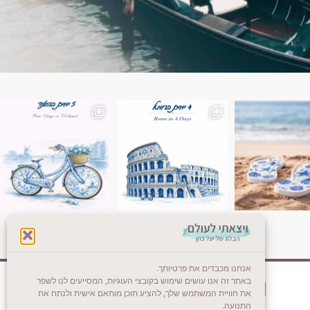
ן. רומא היא אחת
Instagram post 18087423191462101
אנחנו מכבדים את פרטיותך.
באתר זה אנו עושים שימוש בקובצי העוגיות, המסייעים לנו לשפר
צרו קשר (לא בשבת)
את חוויית המשתמש שלך, להציע תוכן מותאם אישית ולנתח את
התנועה.