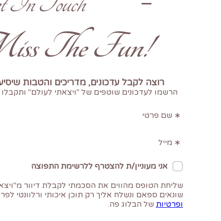
t In Touch
!Don't Miss The Fun