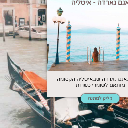
גם גארדה - איטליה
אגם גארדה שבאיטליה הקסומה
מותאם לשומרי כשרות
קליק למתנה