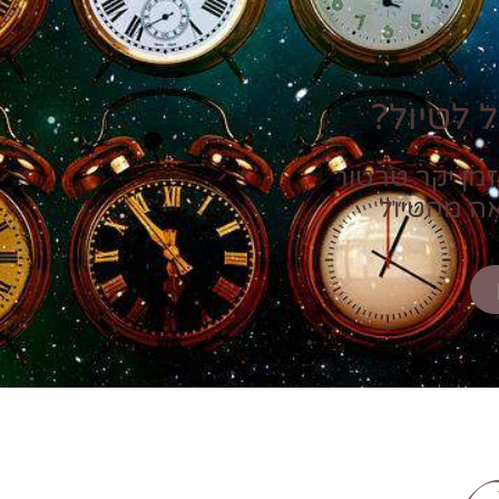
 לטיול?
זמן יקר טרטור
אה מהטיול