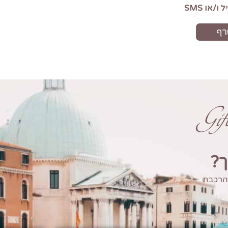
Gi
ך?
 הרכבת