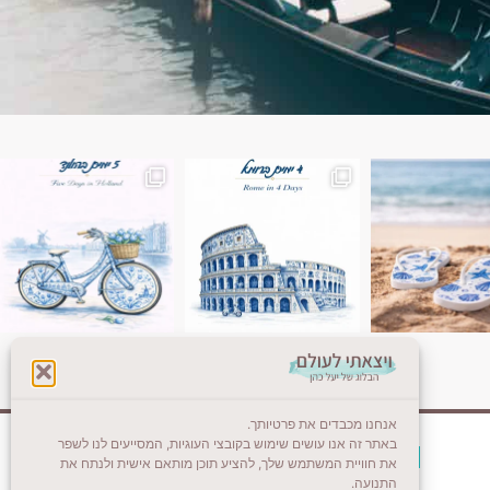
ן. רומא היא אחת
Instagram post 18087423191462101
אנחנו מכבדים את פרטיותך.
באתר זה אנו עושים שימוש בקובצי העוגיות, המסייעים לנו לשפר
צרו קשר (לא בשבת)
את חוויית המשתמש שלך, להציע תוכן מותאם אישית ולנתח את
התנועה.