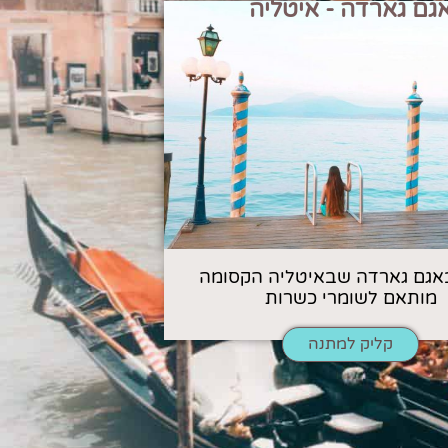
גם גארדה - איטליה
אגם גארדה שבאיטליה הקסומה
מותאם לשומרי כשרות
קליק למתנה