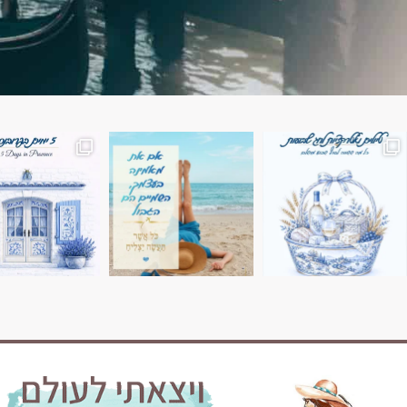
השמים הם הגבול 💙🩵
7 ימים בשוויץ, טיול של טבע, הרים וחוויות בלתי נשכח
טיול בין 