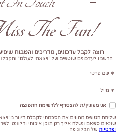
t In Touch
!Don't Miss The Fun