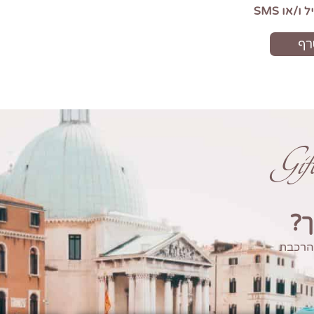
Gi
ך?
 הרכבת