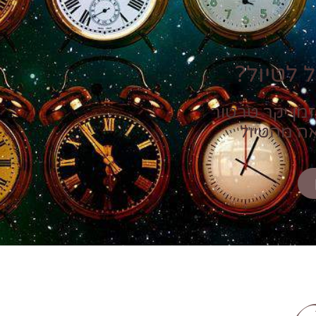
 לטיול?
זמן יקר טרטור
אה מהטיול